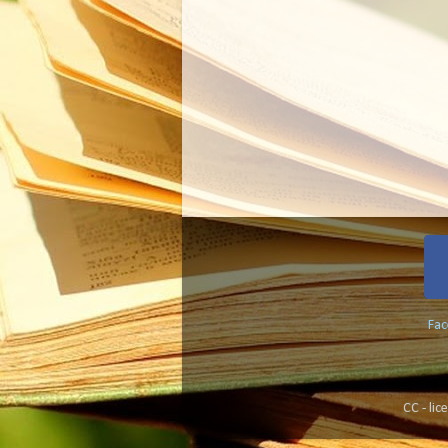
Fa
CC - li