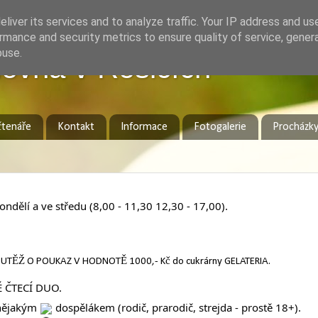
liver its services and to analyze traffic. Your IP address and us
rmance and security metrics to ensure quality of service, gene
buse.
ovna v Rosicích
čtenáře
Kontakt
Informace
Fotogalerie
Procházk
ndělí a ve středu (8,00 - 11,30 12,30 - 17,00).
Í SOUTĚŽ O POUKAZ V HODNOTĚ 1000,- Kč do cukrárny GELATERIA.
 ČTECÍ DUO.
 nějakým
dospělákem (rodič, prarodič, strejda - prostě 18+).