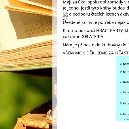
Mají za úkol spolu dohromady v d
Je jedno, jestli tyto knihy budou
a podporu čtecích letních aktiv
Uvedené knihy je potřeba nějak o
K tomu poslouží HRACÍ KARTY, kt
cukrárně GELATERIA.
Nám je přineste do knihovny do 1
VŠEM MOC DĚKUJEME ZA ÚČAST a