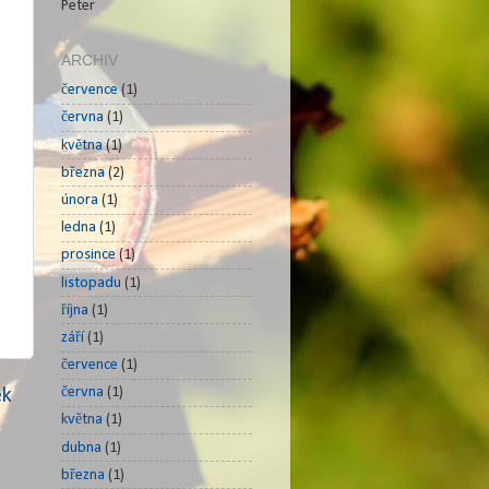
Peter
ARCHIV
července
(1)
června
(1)
května
(1)
března
(2)
února
(1)
ledna
(1)
prosince
(1)
listopadu
(1)
října
(1)
září
(1)
července
(1)
června
(1)
ek
května
(1)
dubna
(1)
března
(1)