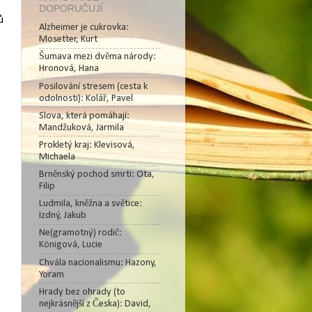
DOPORUČUJÍ
ů
Alzheimer je cukrovka:
Mosetter, Kurt
Šumava mezi dvěma národy:
Hronová, Hana
Posilování stresem (cesta k
odolnosti): Kolář, Pavel
Slova, která pomáhají:
Mandžuková, Jarmila
Prokletý kraj: Klevisová,
Michaela
Brněnský pochod smrti: Ota,
Filip
Ludmila, kněžna a světice:
Izdný, Jakub
Ne(gramotný) rodič:
Königová, Lucie
Chvála nacionalismu: Hazony,
Yoram
Hrady bez ohrady (to
nejkrásnější z Česka): David,