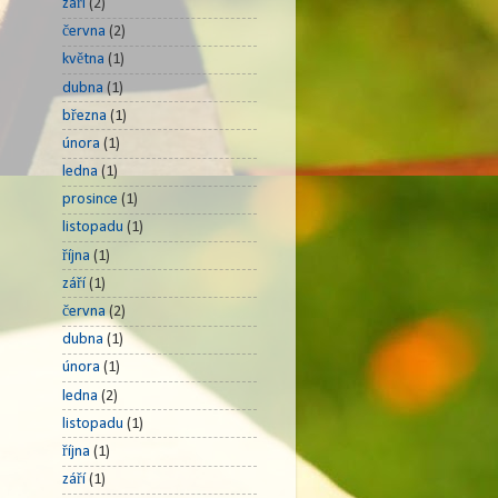
září
(2)
června
(2)
května
(1)
dubna
(1)
března
(1)
února
(1)
ledna
(1)
prosince
(1)
listopadu
(1)
října
(1)
září
(1)
června
(2)
dubna
(1)
února
(1)
ledna
(2)
listopadu
(1)
října
(1)
září
(1)