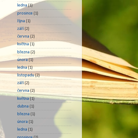
ledna
(1)
prosince
(1)
října
(1)
září
(2)
června
(2)
května
(1)
března
(2)
února
(1)
ledna
(1)
listopadu
(2)
září
(2)
června
(2)
května
(1)
dubna
(1)
března
(1)
února
(1)
ledna
(1)
prosince
(2)