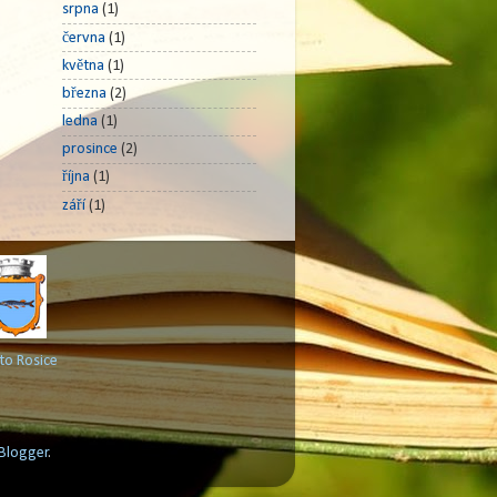
srpna
(1)
června
(1)
května
(1)
března
(2)
ledna
(1)
prosince
(2)
října
(1)
září
(1)
to Rosice
Blogger
.