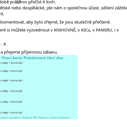
obě prázdnin přečíst 6 knih.
 dětské nebo dospělácké, jde nám o společnou účast, sdílení zážitk
it.
komentovat, aby bylo zřejmé, že jsou skutečně přečtené.
eré si můžete vyzvednout v KNIHOVNĚ, v KICu, v PAMIRU, i v
. 9.
 přejeme příjemnou zábavu.