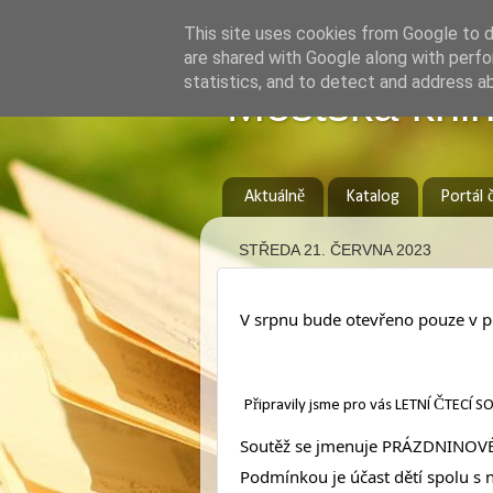
This site uses cookies from Google to de
are shared with Google along with perfo
statistics, and to detect and address a
Městská knih
Aktuálně
Katalog
Portál 
STŘEDA 21. ČERVNA 2023
V srpnu bude otevřeno pouze v po
Připravily jsme pro vás LETNÍ ČTEC
Soutěž se jmenuje PRÁZDNINOVÉ
Podmínkou je účast dětí spolu s