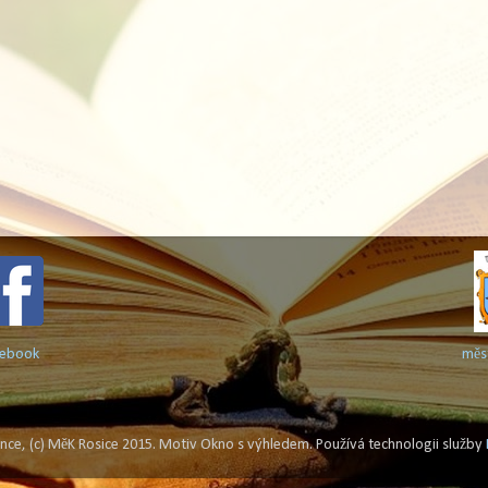
cebook
měs
cence, (c) MěK Rosice 2015. Motiv Okno s výhledem. Používá technologii služby