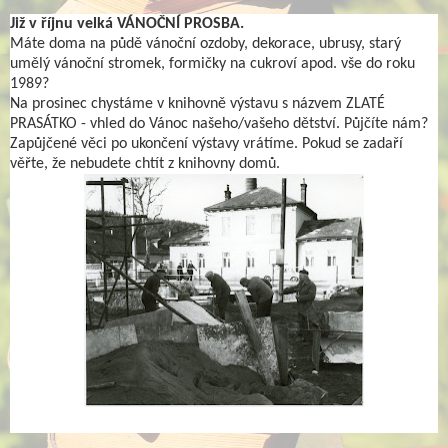
Již v říjnu velká VÁNOČNÍ PROSBA.
Máte doma na půdě vánoční ozdoby, dekorace, ubrusy, starý
umělý vánoční stromek, formičky na cukroví apod. vše do roku
1989?
Na prosinec chystáme v knihovně výstavu s názvem ZLATÉ
PRASÁTKO - vhled do Vánoc našeho/vašeho dětství. Půjčíte nám?
Zapůjčené věci po ukončení výstavy vrátíme. Pokud se zadaří
věřte, že nebudete chtít z knihovny domů.