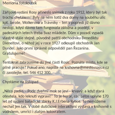
Memoria fotokoutek
Zářijové vydání Rosy přineslo snímek z roku 1912, který byl tak
trochu chytákem! Byly na něm totiž dva domy na souběhu ulic
kpt. Jaroše, Wolkerova a Trávníky – ten v popředí již dávno
nestojí, kdysi dávno tam fungovala záložna a později, v
padesátých letech třeba Svaz mládeže. Dům v pozadí vypadá
vlastně stále stejně, původně patřil obchodníku Benediktu
Dieneltovi, o něhož jej v roce 1927 odkoupil obchodník Jan
Dundel. Jako první správně odpověděl pan Řezanina.
Gratulujeme!
Tentokrát zabrousíme do jiné části Rosic. Poznáte místo, kde se
pilně pracuje? Pokud ano, napište na knihovna@mesto.rosice.cz
či zavolejte, tel. 546 412 300.
Chystáme na listopad
„Něco padlo. - Pode dveřmi mok se jeví - krvavý; a když stará
otevřela, kdo leknutí vypraví!“ To je horor, co? Letos uplyne 170
let od vydání baladické sbírky K.J.Erbena Kytice. To nemůžeme
nechat jen tak. V době dušičkové interaktivní výstava v knihovně s
vodníkem, umrlci i zlatým kolovratem.