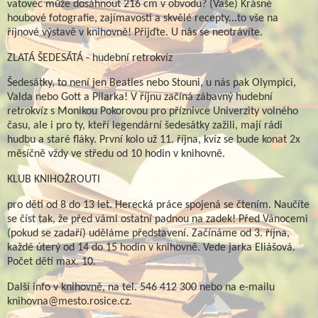
vatovec může dosáhnout 216 cm v obvodu? (Vaše) Krásné
houbové fotografie, zajímavosti a skvělé recepty...to vše na
říjnové výstavě v knihovně! Přijďte. U nás se neotrávíte.
ZLATÁ ŠEDESÁTÁ - hudební retrokvíz
Šedesátky, to není jen Beatles nebo Stouni, u nás pak Olympici,
Valda nebo Gott a Pilarka! V říjnu začíná zábavný hudební
retrokvíz s Monikou Pokorovou pro příznivce Univerzity volného
času, ale i pro ty, kteří legendární šedesátky zažili, mají rádi
hudbu a staré fláky. První kolo už 11. října, kvíz se bude konat 2x
měsíčně vždy ve středu od 10 hodin v knihovně.
KLUB KNIHOŽROUTI
pro děti od 8 do 13 let. Herecká práce spojená se čtením. Naučíte
se číst tak, že před vámi ostatní padnou na zadek! Před Vánocemi
(pokud se zadaří) uděláme představení. Začínáme od 3. října,
každé úterý od 14 do 15 hodin v knihovně. Vede jarka Eliášová.
Počet dětí max. 10.
Další info v knihovně, na tel. 546 412 300 nebo na e-mailu
knihovna@mesto.rosice.cz.