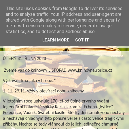
This site uses cookies from Google to deliver its services
Městská knihovna v
and to analyze traffic. Your IP address and user-agent are
shared with Google along with performance and security
Rosicích
metrics to ensure quality of service, generate usage
statistics, and to detect and address abuse.
LEARN MORE
GOT IT
▼
ÚTERÝ 31. ŘÍJNA 2023
Zveme vás do knihovny LISTOPAD www.knihovna.rosice.cz
Výstava „Tma jako v hrobě..“
1. 11.-29.11. vždy v otevírací dobu knihovny.
V letošním roce uplynulo 170 let od úplně prvního vydání
legendární baladické sbírky Karla Jaromíra Erbena „Kytice“.
Polednice, Vodník, Svatební košile, Štědrý den...málokoho nechaly
a nechávají chladným tyto ponuré verše s často velice tragickými
příběhy. Nechte se tedy vtáhnout do jejich jedinečně chmurné