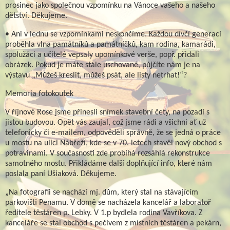
prosinec jako společnou vzpomínku na Vánoce vašeho a našeho
dětství. Děkujeme.
• Ani v lednu se vzpomínkami neskončíme. Každou dívčí generací
proběhla vlna památníků a památníčků, kam rodina, kamarádi,
spolužáci a učitelé vepsaly upomínkové verše, popř. přidali
obrázek. Pokud je máte stále uschované, půjčíte nám je na
výstavu „Můžeš kreslit, můžeš psát, ale listy netrhat!“?
Memoria fotokoutek
V říjnové Rose jsme přinesli snímek stavební čety, na pozadí s
jistou budovou. Opět vás zaujal, což jsme rádi a všichni ať už
telefonicky či e-mailem, odpověděli správně, že se jedná o práce
u mostu na ulici Nábřeží, kde se v 70. letech stavěl nový obchod s
potravinami. V současnosti zde probíhá rozsáhlá rekonstrukce
samotného mostu. Přikládáme další doplňující info, které nám
poslala paní Ušiaková. Děkujeme.
„Na fotografii se nachází mj. dům, který stal na stávajícím
parkovišti Penamu. V domě se nacházela kancelář a laboratoř
ředitele těstáren p. Lebky. V 1.p bydlela rodina Vavříkova. Z
kanceláře se stal obchod s pečivem z místních těstáren a pekárn,