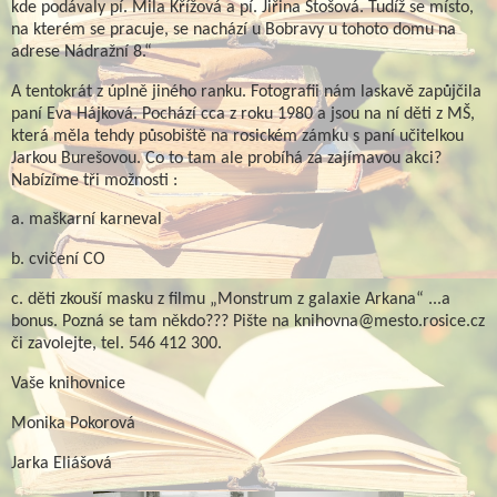
kde podávaly pí. Mila Křížová a pí. Jiřina Stošová. Tudíž se místo,
na kterém se pracuje, se nachází u Bobravy u tohoto domu na
adrese Nádražní 8.“
A tentokrát z úplně jiného ranku. Fotografii nám laskavě zapůjčila
paní Eva Hájková. Pochází cca z roku 1980 a jsou na ní děti z MŠ,
která měla tehdy působiště na rosickém zámku s paní učitelkou
Jarkou Burešovou. Co to tam ale probíhá za zajímavou akci?
Nabízíme tři možnosti :
a. maškarní karneval
b. cvičení CO
c. děti zkouší masku z filmu „Monstrum z galaxie Arkana“ ...a
bonus. Pozná se tam někdo??? Pište na knihovna@mesto.rosice.cz
či zavolejte, tel. 546 412 300.
Vaše knihovnice
Monika Pokorová
Jarka Eliášová