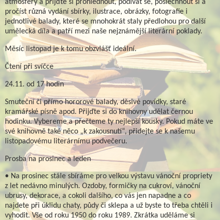
atmosféry a přijďte si prohlédnout, podívat se, poslechnout si a
pročíst různá vydání sbírky, ilustrace, obrázky, fotografie i
jednotlivé balady, které se mnohokrát staly předlohou pro další
umělecká díla a patří mezi naše nejznámější literární poklady.
Měsíc listopad je k tomu obzvlášť ideální.
Čtení při svíčce
24.11. od 17 hodin
Smuteční či přímo hororové balady, děsivé povídky, staré
kramářské písně apod. Přijďte si do knihovny udělat černou
hodinku. Vybereme a přečteme ty nejlepší kousky. Pokud máte ve
své knihovně také něco „k zakousnutí“, přidejte se k našemu
listopadovému literárnímu podvečeru.
Prosba na prosinec a leden
• Na prosinec stále sbíráme pro velkou výstavu vánoční propriety
z let nedávno minulých. Ozdoby, formičky na cukroví, vánoční
ubrusy, dekorace, a cokoli dalšího, co vás jen napadne a co
najdete při úklidu chaty, půdy či sklepa a už byste to třeba chtěli i
vyhodit. Vše od roku 1950 do roku 1989. Zkrátka uděláme si