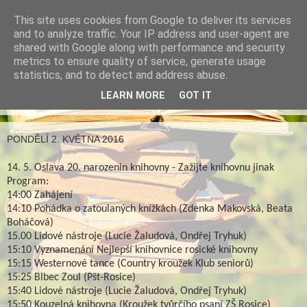
This site uses cookies from Google to deliver its services
Městská knihovna v
and to analyze traffic. Your IP address and user-agent are
shared with Google along with performance and security
Rosicích
metrics to ensure quality of service, generate usage
statistics, and to detect and address abuse.
LEARN MORE
GOT IT
▼
PONDĚLÍ 2. KVĚTNA 2016
14. 5. Oslava 20. narozenin knihovny - Zažijte knihovnu jinak
Program:
14:00 Zahájení
14:10 Pohádka o zatoulaných knížkách (Zdenka Makovská, Beata
Boháčová)
15.00 Lidové nástroje (Lucie Žaludová, Ondřej Tryhuk)
15:10 Vyznamenání Nejlepší knihovnice rosické knihovny
15:15 Westernové tance (Country kroužek Klub seniorů)
15:25 Blbec Zoul (Pšt-Rosice)
15:40 Lidové nástroje (Lucie Žaludová, Ondřej Tryhuk)
15:50 Kouzelná knihovna (Kroužek tvůrčího psaní ZŠ Rosice)