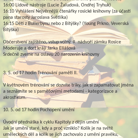
16:00 Lidové nástroje (Lucie Žaludová, Ondřej Tryhuk)
16:10 Vyhlášení Nejvěrnější čtenářky rosické knihovny (za účasti
pana starosty Jaroslava Světlíka)
16:15 Děti z Bullerbynu nebo z Bítýšky? (Young Prkno, Veverská
Bítýška)
Občerstvení zajištěno, vstup volný, II. nádvoří zámku Rosice
Moderuje a dort krájí Jarka Eliášová
Srdečně zveme na oslavu 20 narozenin knihovny
3. 5. od 17 hodin Trénování paměti II.
V květnovém trénování se dozvíte triky, jak si zapamatovat jména
a seznámíte se s paměťovými metodami - kategorizace a
akrostikum.
10. 5. od 17 hodin Pochopení umění
Úvodní přednáška k cyklu Kapitoly z dějin umění
Jak je umění staré, kdy a proč vzniklo? Kolik je na světě
uměleckých děl a kolik se jich zachovalo z umění pravěku,