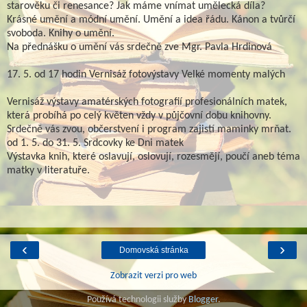
starověku či renesance? Jak máme vnímat umělecká díla?
Krásné umění a módní umění. Umění a idea řádu. Kánon a tvůrčí
svoboda. Knihy o umění.
Na přednášku o umění vás srdečně zve Mgr. Pavla Hrdinová
17. 5. od 17 hodin Vernisáž fotovýstavy Velké momenty malých
Vernisáž výstavy amatérských fotografií profesionálních matek,
která probíhá po celý květen vždy v půjčovní dobu knihovny.
Srdečně vás zvou, občerstvení i program zajistí maminky mrňat.
od 1. 5. do 31. 5. Srdcovky ke Dni matek
Výstavka knih, které oslavují, oslovují, rozesmějí, poučí aneb téma
matky v literatuře.
‹
›
Domovská stránka
Zobrazit verzi pro web
Používá technologii služby
Blogger
.