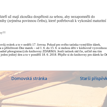
 kteří už mají zkoušku dospělosti za sebou, aby nezapomněli do
nihy (zejména povinnou četbu), které potřebovali k vykonání maturitní
y!!!
 svůj svátek a to v neděli 17. června. Pokud pro svého tatínka vymýšlíte dárek,
 u příležitosti Dne matek – od 1. 6. do 15. 6. si mohou děti v knihovně vyzvednou
ípadně přeregistraci) do knihovny ZDARMA. Jestli tatínek rád čte, určitě mu tím
e jeden jediný den a to v pondělí 18. 6. 2018. Přijďte si do knihovny pro dárek ke D
Domovská stránka
Starší příspěv