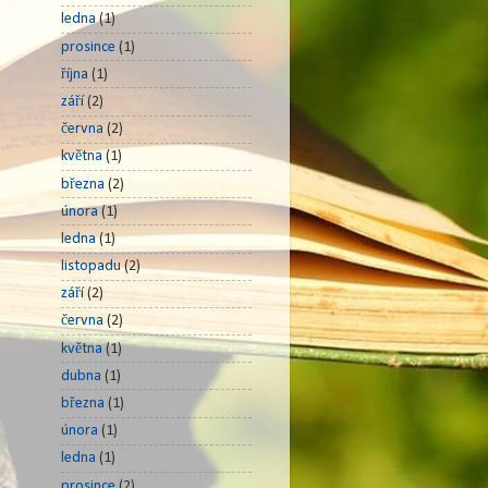
ledna
(1)
prosince
(1)
října
(1)
září
(2)
června
(2)
května
(1)
března
(2)
února
(1)
ledna
(1)
listopadu
(2)
září
(2)
června
(2)
května
(1)
dubna
(1)
března
(1)
února
(1)
ledna
(1)
prosince
(2)