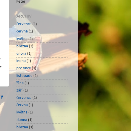
Peter
ARCHIV
července
(1)
června
(1)
května
(1)
března
(2)
února
(1)
t
ledna
(1)
ni
prosince
(1)
listopadu
(1)
října
(1)
září
(1)
ky
července
(1)
června
(1)
května
(1)
dubna
(1)
března
(1)