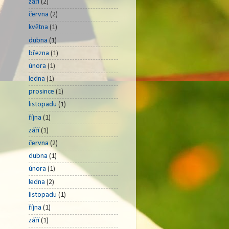
září
(2)
června
(2)
května
(1)
dubna
(1)
března
(1)
února
(1)
ledna
(1)
prosince
(1)
listopadu
(1)
října
(1)
září
(1)
června
(2)
dubna
(1)
února
(1)
ledna
(2)
listopadu
(1)
října
(1)
září
(1)