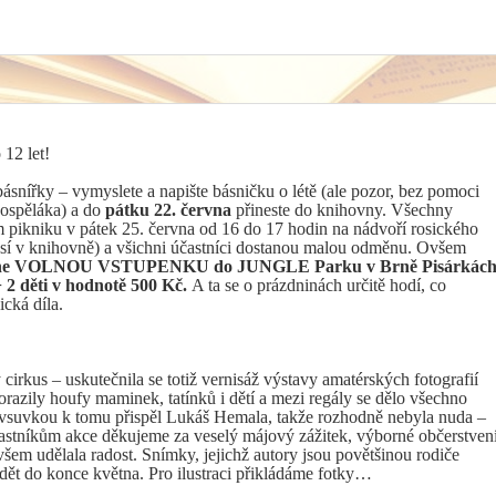
 12 let!
snířky – vymyslete a napište básničku o létě (ale pozor, bez pomoci
dospěláka) a do
pátku 22. června
přineste do knihovny. Všechny
m pikniku v pátek 25. června od 16 do 17 hodin na nádvoří rosického
sí v knihovně) a všichni účastníci dostanou malou odměnu. Ovšem
dostane VOLNOU VSTUPENKU do JUNGLE Parku v Brně Pisárkác
+ 2 děti v hodnotě 500 Kč.
A ta se o prázdninách určitě hodí, co
cká díla.
cirkus – uskutečnila se totiž vernisáž výstavy amatérských fotografií
orazily houfy maminek, tatínků i dětí a mezi regály se dělo všechno
vsuvkou k tomu přispěl Lukáš Hemala, takže rozhodně nebyla nuda –
stníkům akce děkujeme za veselý májový zážitek, výborné občerstven
šem udělala radost. Snímky, jejichž autory jsou povětšinou rodiče
dět do konce května. Pro ilustraci přikládáme fotky…