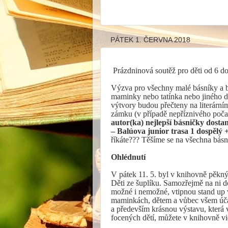
PÁTEK 1. ČERVNA 2018
Prázdninová soutěž pro děti od 6 do
Výzva pro všechny malé básníky a bá
maminky nebo tatínka nebo jiného 
výtvory budou přečteny na literární
zámku (v případě nepříznivého poča
autor(ka) nejlepší básničky 
– Balúova junior trasa 1 dospělý 
říkáte??? Těšíme se na všechna básni
Ohlédnutí
V pátek 11. 5. byl v knihovně pěkný 
Děti ze šuplíku. Samozřejmě na ni d
možné i nemožné, vtipnou stand up 
maminkách, dětem a vůbec všem úča
a především krásnou výstavu, která v
focených dětí, můžete v knihovně vi