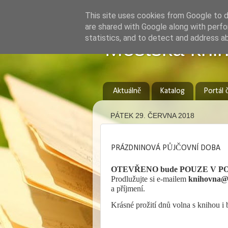
This site uses cookies from Google to de
are shared with Google along with perfo
statistics, and to detect and address a
Městská knih
Aktuálně
Katalog
Portál 
PÁTEK 29. ČERVNA 2018
PRÁZDNINOVÁ PŮJČOVNÍ DOBA
OTEVŘENO bude POUZE V PONDĚ
Prodlužujte si e-mailem
knihovna@m
a příjmení.
Krásné prožití dnů volna s knihou i 