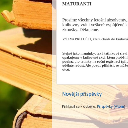
MATURANTI
Prosíme všechny letošní absolventy,
knihovny vrátit veškeré vypůjčené k
zkoušky. Děkujeme.
VÝZVA PRO DĚTI, které chodí do knihovn
Stejně jako maminky, tak i tatínkové slaví
opakujeme v knihovně akci, která proběhla
poukaz pro tatínky na roční registraci (př
uděláte radost. Ale pozor, přihlásit se můž
otců.
Novější příspěvky
Přihlásit se k odběru:
Příspěvky (Atom)