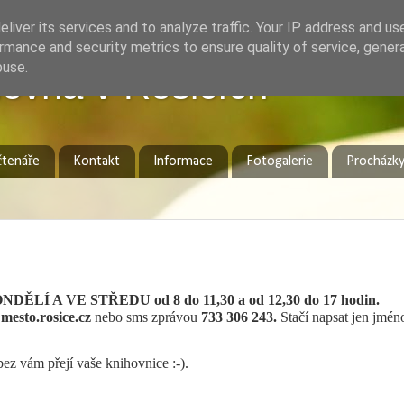
liver its services and to analyze traffic. Your IP address and us
rmance and security metrics to ensure quality of service, gene
buse.
ovna v Rosicích
čtenáře
Kontakt
Informace
Fotogalerie
Procházk
LÍ A VE STŘEDU od 8 do 11,30 a od 12,30 do 17 hodin.
esto.rosice.cz
nebo sms zprávou
733 306 243.
Stačí napsat jen jmén
bez vám přejí vaše knihovnice :-).