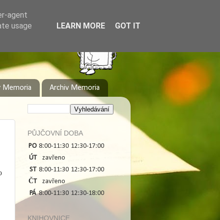
er-agent
rate usage
LEARN MORE
GOT IT
y Memoria
Archiv Memoria
PŮJČOVNÍ DOBA
PO
8:00-11:30
12:30-17:00
ÚT
zavřeno
ST
8:00-11:30
12:30-17:00
o
ČT
zavřeno
PÁ
8:00-11:30
12:30-18:00
KNIHOVNICE