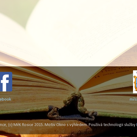
cebook
měs
cence, (c) MěK Rosice 2015. Motiv Okno s výhledem. Používá technologii služby