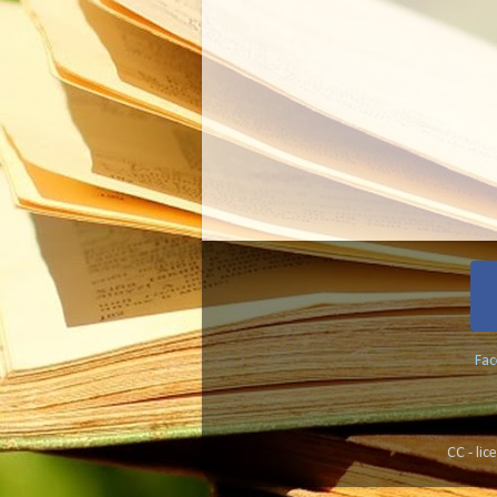
Fa
CC - li