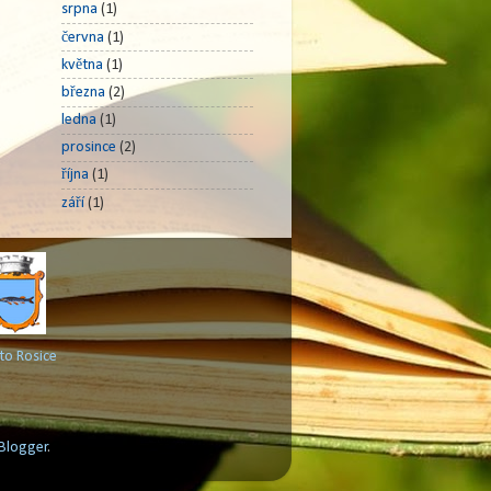
srpna
(1)
června
(1)
května
(1)
března
(2)
ledna
(1)
prosince
(2)
října
(1)
září
(1)
to Rosice
Blogger
.