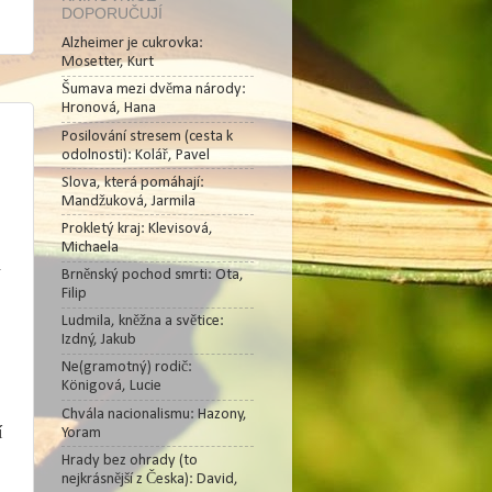
DOPORUČUJÍ
Alzheimer je cukrovka:
Mosetter, Kurt
Šumava mezi dvěma národy:
Hronová, Hana
Posilování stresem (cesta k
odolnosti): Kolář, Pavel
Slova, která pomáhají:
Mandžuková, Jarmila
Prokletý kraj: Klevisová,
Michaela
h
Brněnský pochod smrti: Ota,
Filip
Ludmila, kněžna a světice:
Izdný, Jakub
Ne(gramotný) rodič:
Königová, Lucie
Chvála nacionalismu: Hazony,
í
Yoram
Hrady bez ohrady (to
nejkrásnější z Česka): David,