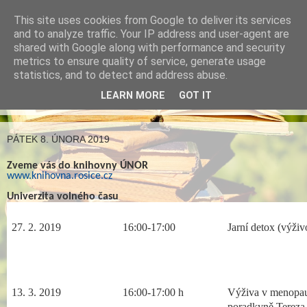
This site uses cookies from Google to deliver its services
Městská knihovna v
and to analyze traffic. Your IP address and user-agent are
shared with Google along with performance and security
Rosicích
metrics to ensure quality of service, generate usage
statistics, and to detect and address abuse.
LEARN MORE
GOT IT
▼
PÁTEK 8. ÚNORA 2019
Zveme vás do knihovny ÚNOR
www.knihovna.rosice.cz
Univerzita volného času
27. 2. 2019
16:00-17:00
Jarní detox (výži
13. 3.
2019
16:00-17:00 h
Výživa v menopau
poradkyně Tereza