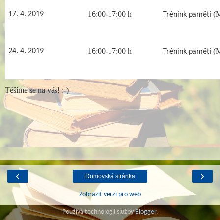
16:00-17:00 h
(M
17. 4. 2019
Trénink paměti
16:00-17:00 h
(M
24. 4. 2019
Trénink paměti
Těšíme se na vás! :-)
‹
›
Domovská stránka
Zobrazit verzi pro web
Používá technologii služby
Blogger
.