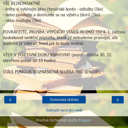
VŠE BEZKONTAKTNĚ
- knihy si vybírejte přes čtenářské konto - odložky (5ks)
- nebo zavolejte a domluvte se na výběru žánrů (5ks)
- nebo mailujte (5ks)
POVRACEJTE, PROSÍM, VÝPŮJČKY STARŠÍ 90 DNŮ. Od 4. 1. začnou
naskakovat sankční poplatky, které již nebudeme promíjet, ale
budeme je vybírat, hned jak to bude možné.
VŽDY V PŮJČOVNÍ DOBU KNIHOVNY (pozor - středa 30. 12.
otevřeno pouze do 15 hodin)
STÁLE FUNGUJE ROZNÁŠKOVÁ SLUŽBA PRO SENIORY.
‹
›
Domovská stránka
Zobrazit verzi pro web
Používá technologii služby
Blogger
.