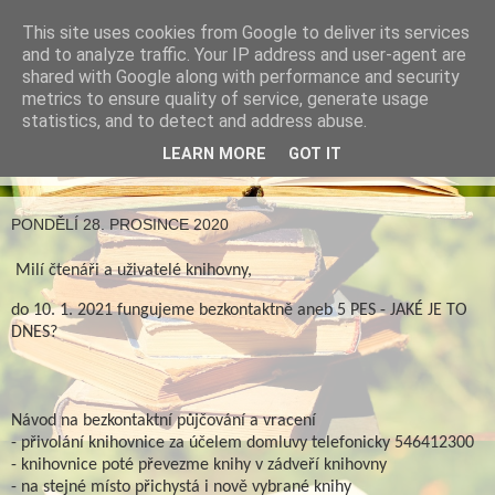
This site uses cookies from Google to deliver its services
Městská knihovna v
and to analyze traffic. Your IP address and user-agent are
shared with Google along with performance and security
Rosicích
metrics to ensure quality of service, generate usage
statistics, and to detect and address abuse.
LEARN MORE
GOT IT
▼
PONDĚLÍ 28. PROSINCE 2020
Milí čtenáři a uživatelé knihovny,
do 10. 1. 2021 fungujeme bezkontaktně aneb 5 PES - JAKÉ JE TO
DNES?
Návod na bezkontaktní půjčování a vracení
- přivolání knihovnice za účelem domluvy telefonicky 546412300
- knihovnice poté převezme knihy v zádveří knihovny
- na stejné místo přichystá i nově vybrané knihy